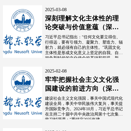
性...
2025-03-08
深刻理解文化主体性的理
论突破与价值意蕴（深入
学习贯彻习近平新时代中
习近平总书记指出：“任何文化要立得住、
行得远，要有引领力、凝聚力、塑造力、辐
国特色社会主义...
射力，就必须有自己的主体性。”巩固文化
主体性是形成文化意义上坚定的自我、自觉
担负新时代的文化使命的基础和前提。新
时...
2025-02-08
牢牢把握社会主义文化强
国建设的前进方向（深入
学习贯彻习近平新时代中
建设社会主义文化强国，事关中国式现代化
建设全局，事关中华民族伟大复兴，事关提
国特色社会...
升国际竞争力。2024年10月，习近平总书记
在主持二十届中共中央政治局第十七次集体
学习时强调：“要锚定2035年建...