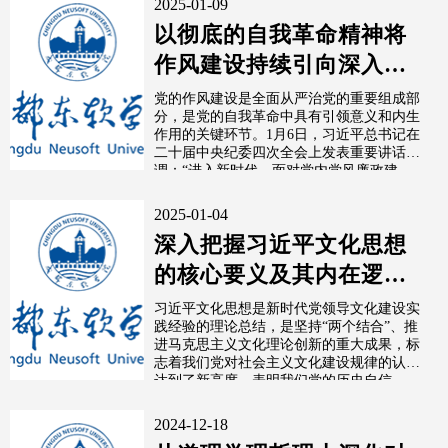
2025-01-09
以彻底的自我革命精神将
作风建设持续引向深入
（深入学习贯彻习近平新
党的作风建设是全面从严治党的重要组成部
分，是党的自我革命中具有引领意义和内生
时代中国特色...
作用的关键环节。1月6日，习近平总书记在
二十届中央纪委四次全会上发表重要讲话强
调：“进入新时代，面对党内党风廉政建...
2025-01-04
深入把握习近平文化思想
的核心要义及其内在逻辑
（深入学习贯彻习近平新
习近平文化思想是新时代党领导文化建设实
践经验的理论总结，是坚持“两个结合”、推
时代中国特...
进马克思主义文化理论创新的重大成果，标
志着我们党对社会主义文化建设规律的认识
达到了新高度，表明我们党的历史自信、...
2024-12-18