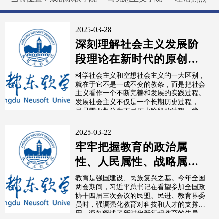
2025-03-28
深刻理解社会主义发展阶
段理论在新时代的原创性
发展（深入学习贯彻习近
科学社会主义和空想社会主义的一大区别，
就在于它不是一成不变的教条，而是把社会
平新时代中...
主义看作一个不断完善和发展的实践过程。
发展社会主义不仅是一个长期历史过程，而
且是需要划分为不同历史阶段的过程。党
的...
2025-03-22
牢牢把握教育的政治属
性、人民属性、战略属
性 加快建设教育强国
教育是强国建设、民族复兴之基。今年全国
两会期间，习近平总书记在看望参加全国政
（深入学习贯彻...
协十四届三次会议的民盟、民进、教育界委
员时，强调强化教育对科技和人才的支撑作
用，深刻阐述了新时代新征程教育的先导