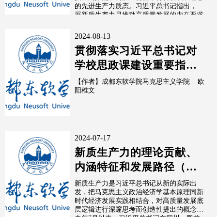
的先进生产力质态。习近平总书记指出，发
展新质生产力是推动高质量发展的内在要求
和...
2024-08-13
贯彻落实习近平总书记对
学校思政课建设重要指示
推进新时代民办高校思政
【作者】成都东软学院马克思主义学院 欧
阳稚文
课建设
2024-07-17
新质生产力的理论贡献、
内涵特征和发展路径（深
入学习贯彻习近平新时代
新质生产力是习近平总书记从新的实际出
发，把马克思主义政治经济学基本原理同新
中国特色社...
时代经济发展实践相结合，对高质量发展底
层逻辑进行深邃思考而创造性提出的概念。