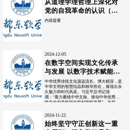
从道理学理哲理上深化对
党的自我革命的认识（深
入学习贯彻习近平新时代
内容提要
中国特色社...
2024-12-05
在数字空间实现文化传承
与发展 以数字技术赋能中
华优秀传统文化“两
中华优秀传统文化源远流长、博大精深，是
中华文明的智慧结晶和精华所在，展现出永
创”（有的放矢）
久魅力和时代风采。习近平总书记强
调：“着力赓续中华文脉、推动中华优秀传
统文化创造性转化和创新性发展”。当前，
数字技...
2024-11-22
始终坚守守正创新这一重