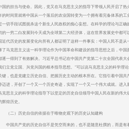
中国的担当与使命。因此，党又在马克思主义的指导下带领人民开启了热
年的时间里就将中国从一个落后的农业国转变为一个拥有着完备体系的工
过一切手段试图扼杀这个新生人民政权的痴心妄想。在科学的理论与正确
初的一穷二白发展到今天成为全球第二大经济体，这在世界发展史中都可
国近代历史的发展变化向所有人都证明了这样一件事实：中国人民不是从
择了马克思主义这一科学理论作为中国革命和建设的指导思想之后，中国
都逐一得到了有效解决。习近平总书记在中国共产党第二十次全国代表大
我们立党立国、兴党兴国的根本指导思想。”可以说马克思主义的科学理
关键，也是党建立历史自信、把握历史主动的根本所在。它指引着中国共
停迈进，开创了一个又一个历史奇迹，实现了一个又一个伟大成就。进入
马克思主义的科学理论指导下以坚定的历史自信领导中国人民在新的伟大
的辉煌历史。
（二）历史自信的依据在于唯物史观下的历史认知建构
中国共产党的历史自信不是凭空而来的，也不是随意杜撰的，而是有