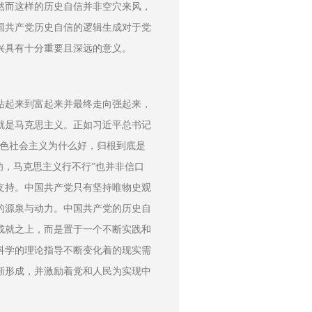
然而这样的历史自信并非空穴来风，
国共产党历史自信的逻辑生成对于党
兴具有十分重要且深远的意义。
站起来到富起来并最终走向强起来，
就是马克思主义。正如习近平总书记
特色社会主义为什么好，归根到底是
功，马克思主义行不行”也并非信口
支持。中国共产党只有坚持唯物史观
的源泉与动力。中国共产党的历史自
成就之上，而是置于一个不断实践和
科学的理论指导不断变化着的现实需
渐形成，并激励着党和人民为实现中