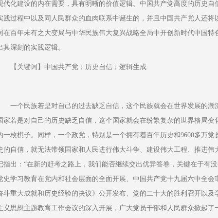
现代化建设的内在需要，具有明晰的价值逻辑。中国共产党高度的历史自
实践过程中以及同人民群众的血肉联系中诞生的，并且中国共产党人还将
同在百年未有之大变局与中华民族伟大复兴战略全局中开创新时代中国特
出其深刻的实践逻辑。
【关键词】中国共产党；历史自信；逻辑生成
一个民族若是对自己的过去缺乏自信，这个民族就会在世界发展的潮
国家若是对自己的历史缺乏自信，这个国家就会在纷繁复杂的世界格局变
的一枚棋子。同样，一个政党，特别是一个拥有着百年历史和9600多万
史的自信，就无法带领国家和人民进行伟大斗争、建设伟大工程、推进伟
记指出：“在新的赶考之路上，我们能否继续交出优异答卷，关键在于有没
党史学习教育在党内和社会层面的全面开展、中国共产党十九届六中全会
奋斗重大成就和历史经验的决议》公开发布、党的二十大的胜利召开以及
主义思想主题教育工作会议的深入开展，广大党员干部和人民群众掀起了