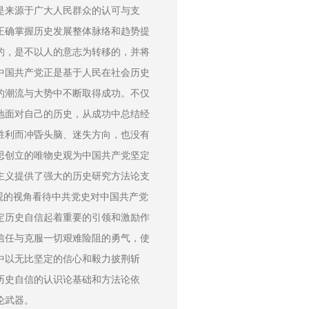
是来源于广大人民群众的认可与支
正确掌握历史发展整体脉络和趋势提
的，是不以人的意志为转移的，并将
中国共产党正是基于人民在社会历史
的潮流与大势中不断取得成功。不仅
地面对自己的历史，从成功中总结经
胜利而冲昏头脑、迷失方向，也没有
思创立的唯物史观为中国共产党坚定
主义提供了强大的历史研究方法论支
观的视角看待中共党史对中国共产党
定历史自信起着重要的引领和激励作
信任与克服一切艰难险阻的勇气，使
中以无比坚定的信心和毅力披荆斩
历史自信的认识论基础和方法论依
论武器。