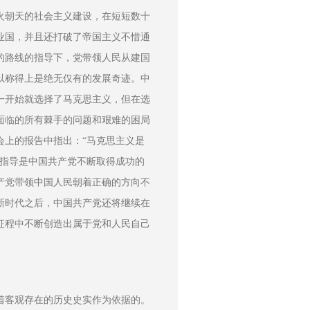
火朝天的社会主义建设，在短短数十
业国，并且还打破了帝国主义不惜通
的路线的指导下，党带领人民从建国
以称得上是绝无仅有的发展奇迹。中
一开始就选择了马克思主义，但在选
面临的所有棘手的问题和艰难的困局
会上的报告中指出：“马克思主义是
论指导是中国共产党不断取得成功的
产党带领中国人民朝着正确的方向不
新时代之后，中国共产党还将继续在
征程中不断创造出属于党和人民自己
着客观存在的历史史实作为依据的。