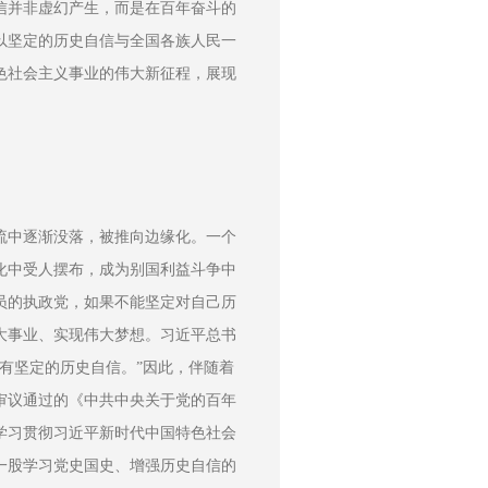
信并非虚幻产生，而是在百年奋斗的
以坚定的历史自信与全国各族人民一
色社会主义事业的伟大新征程，展现
流中逐渐没落，被推向边缘化。一个
化中受人摆布，成为别国利益斗争中
党员的执政党，如果不能坚定对自己历
大事业、实现伟大梦想。习近平总书
有坚定的历史自信。”因此，伴随着
审议通过的《中共中央关于党的百年
学习贯彻习近平新时代中国特色社会
一股学习党史国史、增强历史自信的