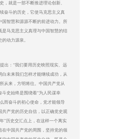
历史，就是一部不断推进理论创新、
接续奋斗的历史，它使马克思主义真
中国智慧和源源不断的前进动力。所
既是马克思主义真理与中国智慧的结
史的动力源泉。
明提出：“我们要用历史映照现实、远
明白未来我们怎样才能继续成功，从
知所从来，方明将往。中国共产党从
奋斗史始终是围绕着“为人民谋幸
什么而奋斗的初心使命，党才能领导
国共产党的历史自信，以正确党史观
年”历史交汇点上，在这样一个离实
结在中国共产党的周围，坚持党的领