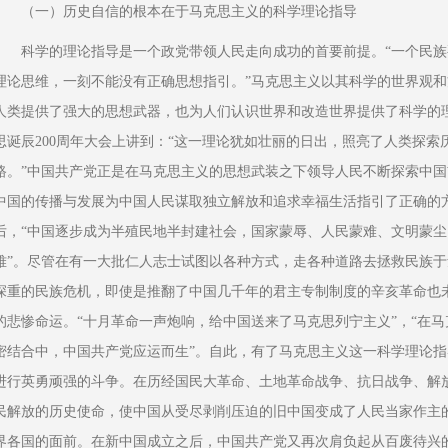
（一）历史自信的根本在于马克思主义的科学理论指导
科学的理论指导是一个政党带领人民走向成功的首要前提。“一个民
理论思维，一刻不能没有正确思想指引。”马克思主义以其科学的世界观
人类提供了强大的思想武器，也为人们认识世界和改造世界提供了科学的
思诞辰200周年大会上讲到：“这一理论犹如壮丽的日出，照亮了人类探索
路。”中国共产党正是在马克思主义的思想武装之下领导人民不断探索中
中国的传播与发展为中国人民谋取独立解放和追求幸福生活指引了正确的方
后，“中国逐步成为半殖民地半封建社会，国家蒙辱、人民蒙难、文明蒙
难”。尽管在有一大批仁人志士试图以各种方式，走各种道路去拯救民族
深重的民族危机，即使是推翻了中国几千年的君主专制制度的辛亥革命也
的悲惨命运。“十月革命一声炮响，给中国送来了马克思列宁主义”，“在
密结合中，中国共产党应运而生”。自此，有了马克思主义这一科学理论
进行英勇顽强的斗争。在历经国民大革命、土地革命战争、抗日战争、解
民解放的历史使命，使中国从受尽剥削压迫的旧中国变成了人民当家作主
界各国的面前。在新中国成立之后，中国共产党又再次肩负起从百废待兴