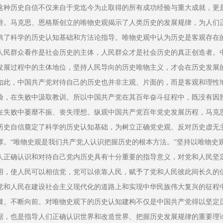
这种历史自信不仅来自于党迄今为止取得的所有成功经验与重大成就，更
持。马克思、恩格斯创立的唯物史观揭示了人类历史的发展规律，为人们
供了科学的历史认知基础和方法论指导。唯物史观中认为历史是客观存在
人民群众看作是社会历史的主体，人民群众才是社会历史的真正创造者。
发展过程中的主体地位，坚持人民导向的历史唯物主义，才会在历史发展
如此，中国共产党对待自己的历史也并非主观、片面的，而是客观和理性
验，在失败中汲取教训。所以中国共产党在其百年奋斗征程中，既没有因
在失败中萎靡不振、丧失理想。纵观中国共产党百年党史发展历程，马克
历史自信奠定了科学的历史认知基础，为树立正确党史观、反对历史虚无
撑。“唯物史观是我们共产党人认识把握历史的根本方法。”坚持以唯物史
人正确认识和对待自己党内历史具有十分重要的指导意义，对党和人民坚
用，使人民可以相信党，党可以依靠人民，赋予了党和人民彼此间长久的
党和人民在建设社会主义现代化的道路上和实现中华民族伟大复兴的征程
棘、不断向前。对唯物史观下的历史认知建构不仅是中国共产党得以坚定
据，也是指导人们正确认识世界和改造世界、把握历史发展规律的重要理