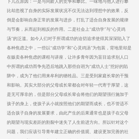
下几点原因：一是与同龄人的竞争和攀比。一味地与他人进行攀
比却忽视了自身的实际发展状况不仅无法达到理想中的效果，反
倒是会影响自身正常的发展与进步，打乱了适合自身发展的规律
与节奏，从而起到相反的作用。二是社会上“成功学”与“心灵鸡
汤”的泛滥。如今人们对于所谓成功的迫切追求使得其深深陷入了
各种焦虑之中，一些以“成功学”和“心灵鸡汤”为包装，背地里却是
在贩卖各种焦虑的课程与讲座，让许多青年因为盲目追求别人口
中所谓的成功而争先恐后地跳入那些自诩为“成功人士”挖好的陷
阱中，成为了他们用来牟利的牺牲品。三是受到家庭长辈的干预
和影响。其实大部分的父母或长辈都会对年轻一代寄于厚望，这
是无可厚非的，但是部分父母或长辈会将他们的期望强行施加于
孩子的身上，使孩子从小就按照他们的期望而成长，也不管适不
适合孩子自身的发展要求，由此产生的后果通常也是孩子在父母
的期望与现实差距的割裂中迷失了人生前进方向。所以针对这个
问题，我们应该引导青年建立正确的价值观、建设更加完善的社