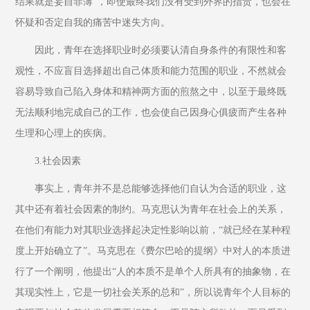
结果就是妄自菲薄”，即使最终我们没有受到外界的指责，也会在
怀疑和否定自我的痛苦中迷失方向。
因此，青年在选择职业时必须要认清自身条件的有限性和客
观性，不应盲目选择超出自己体质和能力范围的职业，不然就会
容易导致自己陷入身体和精神两方面的煎熬之中，以至于最终既
无法顺利地完成自己的工作，也会使自己因身心俱疲而产生各种
生理和心理上的疾病。
3.社会因素
事实上，青年并不是总能够选择他们自认为合适的职业，这
其中还有着社会因素的制约。马克思认为青年在社会上的关系，
在他们有能力对其职业选择起决定性影响以前，“就已经在某种程
度上开始确立了”。马克思在《费尔巴哈的提纲》中对人的本质进
行了一个阐明，他提出“人的本质不是单个人所具有的抽象物，在
其现实性上，它是一切社会关系的总和”，所以说青年个人目标的