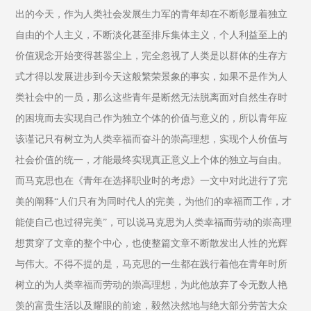
出的今天，作为人类社会发展生力军的青年却在不断彰显着独立
自由的个人主义，不断淡化甚至排斥集体主义，个人利益至上的
价值观念开始变得甚嚣尘上，完全忽视了人类是以群体的生存方
式才得以发展进步到今天这般繁荣景象的事实，如果不是作为人
类社会中的一员，那么这些青年是断然无法脱离面对自然生存时
的困境而去实现自己作为独立个体的价值与意义的，所以青年应
该谨记只有树立为人类幸福而奋斗的崇高理想，实现个人价值与
社会价值的统一，才能最终实现真正意义上个体的独立与自由。
而马克思也在《青年在选择职业时的考虑》一文中对此进行了完
美的阐释“人们只有为同时代人的完美，为他们的幸福而工作，才
能使自己也过得完美”，可以说马克思为人类幸福而劳动的崇高理
想贯穿了文章的整个中心，也使整篇文章不断散发出人性的光辉
与伟大。不得不提的是，马克思的一生都在践行着他在青年时所
树立的为人类幸福而劳动的崇高理想，为此他放弃了令无数人艳
羡的富贵生活以及耀眼的前途，毅然决然地与绝大部分劳苦大众