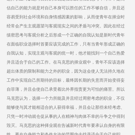
估自己的能力就是对自己本身可以胜任的工作不够自信，并且还
容易受到社会环境和自身情感因素的影响，从而使青年在择业时
经常会产生主观愿望与客观现实之间的矛盾与冲突。因此在经过
缜密思考与客观分析之后形成一个正确的自我认知是新时代青年
在面临职业选择时首要应该完成的工作，只有当青年形成正确的
自我认知，实现主观与客观的统一时，他才能找到一个自己热爱
并且适合于自己的工作。在马克思的择业观中，青年不应该选择
超出体质的限制和能力之外的职业，因为这会使人无法持久地在
工作中实现自己所期待的目标，最终因长期的失意而开始变得妄
自菲薄，并且会使自己承受着比外界指责更为可怕的痛苦。所以
马克思认为，选择一个力所能及并且经过周密考虑的职业，不仅
能够使与其才能相适合的人获得幸福，并且会让那些未经考虑、
只凭一时冲动就仓促从事的人在精神与肉体不幸的斗争之中得到
毁灭。马克思的这种择业观在告诫新时代青年要承认自身的有限
性，要在自身能力和条件允许的范围内去找寻适合于自己的职