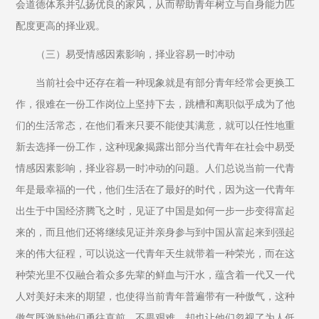
会道德体系并弘扬优良的家风，从而帮助青年树立与自身能力匹
配度更高的择业观。
（三）易受情感因素影响，择业容易一时冲动
当前社会中还存在着一种现象就是有部分青年经常会更换工
作，很难在一份工作岗位上坚持下去，跳槽和离职似乎成为了他
们的生活常态，在他们看来只要不能使其满意，就可以任性地重
新去选择一份工作，这种现象揭露出部分当代青年在社会中易受
情感因素影响，择业容易一时冲动的问题。人们总说当前一代青
年是最幸福的一代，他们生活在了最好的时代，因为这一代青年
出生于中国经济腾飞之时，见证了中国是如何一步一步变得富起
来的，而且他们还将继续见证并亲身参与到中国从富起来到强起
来的伟大征程，可以说这一代青年天生就带着一种荣光，而在这
种荣光里不仅融合着众多先辈的鲜血与汗水，蕴含着一代又一代
人对美好未来的期望，也使得当前青年普遍带有一种傲气，这种
傲气既激励他们勇往直前，不畏艰难，却也让他们忽视了为人低