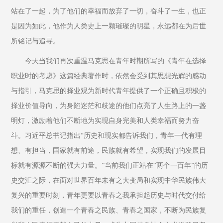
站在了一起，为了他们的幸福而放弃了一切，奋斗了一生，也正
是因为如此，他作为人类史上一颗璀璨的明星，永远都在为后世
所铭记与追寻。
今天当我们再次重温马克思在青年时期所写的《青年在选择
职业时的考虑》这篇经典著作时，依然会受到其思想光辉的感动
与指引，马克思的择业观为新时代青年提供了一个正确且积极的
择业价值导向，为身陷迷茫和歧途的他们点亮了人生路上的一盏
明灯，激励着他们不断地为实现自身完美和人类幸福而努力奋
斗。习近平总书记指出“历史和现实都告诉我们，青年一代有理
想、有担当，国家就有前途，民族就有希望，实现我们的发展目
标就有源源不断的强大力量。”当前我们正站在“两个一百年”的历
史交汇之际，在面对世界百年未有之大变局和实现中华民族伟大
复兴的重要时刻，青年更要以青春之我承担起历史与时代交付给
我们的重任，创造一个青春之民族、青春之国家，不断为民族复