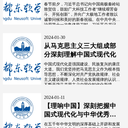
春节前夕，习近平总书记向中国南极秦岭站
致贺信，鼓励广大科技工作者“继续艰苦奋
斗、开拓创新”，并向广大极地工作者致以
诚挚问候和美好的新春祝福。在中共中央政
治局第十一次集体学习时，习近平总书记
又...
2024-01-30
从马克思主义三大组成部
分深刻理解中国式现代化
中国式现代化是强国建设、民族复兴的康庄
大道。我们党坚持把马克思主义作为根本指
导思想，不断深化对共产党执政规律、社会
主义建设规律、人类社会发展规律的认识，
不断开辟马克思主义中国化时代化新境
界，...
2024-01-11
【理响中国】深刻把握中
国式现代化与中华优秀传
统文化的内在关系
在五千年中华文明的深厚基础上开辟和发展