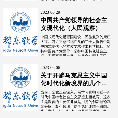
天下。这“六个必须坚持”，也是习近平新...
2023-06-29
中国共产党领导的社会主
义现代化（人民观察）
中国式现代化是强国建设、民族复兴的康庄
大道。习近平总书记在党的二十大报告中对
中国式现代化的本质要求作出科学概括：坚
持中国共产党领导，坚持中国特色社会主
义，实现高质量发展，发展全过程人民民
主，...
2023-06-06
关于开辟马克思主义中国
化时代化新境界的几个重
大理论问题
当前，全党正在深入开展学习贯彻习近平新
时代中国特色社会主义思想主题教育。这次
主题教育的主要任务就是用党的创新理论武
装头脑、凝心铸魂，使全党始终统一思想、
统一意志、统一行动，向着强国建设、民
族...