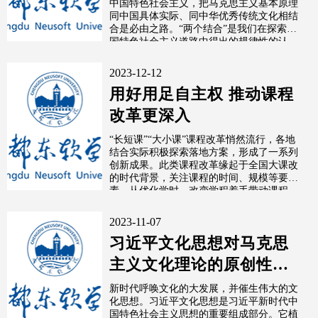
中国特色社会主义，把马克思主义基本原理
同中国具体实际、同中华优秀传统文化相结
合是必由之路。“两个结合”是我们在探索中
国特色社会主义道路中得出的规律性的认...
2023-12-12
用好用足自主权 推动课程
改革更深入
“长短课”“大小课”课程改革悄然流行，各地
结合实际积极探索落地方案，形成了一系列
创新成果。此类课程改革缘起于全国大课改
的时代背景，关注课程的时间、规模等要
素，从优化学时、改变学程着手带动课程...
2023-11-07
习近平文化思想对马克思
主义文化理论的原创性贡
献
新时代呼唤文化的大发展，并催生伟大的文
化思想。习近平文化思想是习近平新时代中
国特色社会主义思想的重要组成部分。它植