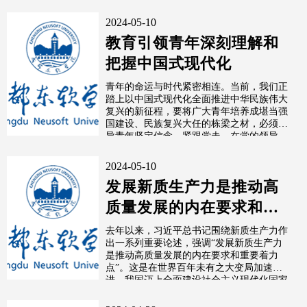
色...
2024-05-10
教育引领青年深刻理解和
把握中国式现代化
青年的命运与时代紧密相连。当前，我们正
踏上以中国式现代化全面推进中华民族伟大
复兴的新征程，要将广大青年培养成堪当强
国建设、民族复兴大任的栋梁之材，必须引
导青年坚定信念、紧跟党走，在党的领导
与...
2024-05-10
发展新质生产力是推动高
质量发展的内在要求和重
要着力点
去年以来，习近平总书记围绕新质生产力作
出一系列重要论述，强调“发展新质生产力
是推动高质量发展的内在要求和重要着力
点”。这是在世界百年未有之大变局加速演
进、我国迈上全面建设社会主义现代化国家
新...