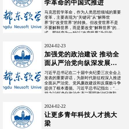
学革命的中国式推进
马克思哲学革命，作为人类思想领域的重要
变革，主要表现为“关键词”从“解释世
界”到“改变世界”的转换。但改变世界不是
不要解释世界，而是要改变“解释世界”的方
式，即转变为一种以“改变世界”为目的...
2024-02-23
加强党的政治建设 推动全
面从严治党向纵深发展
（深入学习贯彻习近平新
习近平总书记在二十届中央纪委三次全会上
发表的重要讲话，为新时代新征程深入推进
时代中国特色...
全面从严治党、党风廉政建设和反腐败斗争
提供了根本遵循。习近平总书记指出：“要
持之以恒净化政治生态”“严明政治纪律和...
2024-02-22
让更多青年科技人才挑大
梁