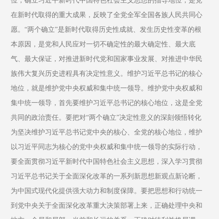
位，确立习近平新时代中国特色社会主义思想的指导地位，是党
在新时代取得的重大成果，反映了全党全军全国各族人民共同心
愿。“两个确立”是新时代取得历史性成就、发生历史性变革的根
本原因，是党和人民应对一切不确定性的最大确定性、最大底
气、最大保证，对推进新时代党和国家事业发展、对推进中华民
族伟大复兴历史进程具有决定性意义。维护习近平总书记的核心
地位，就是维护党中央权威和集中统一领导。维护党中央权威和
集中统一领导，首先要维护习近平总书记的核心地位，这是全党
共同的政治责任。要把对“两个确立”决定性意义的深刻领悟转化
为坚决维护习近平总书记党中央的核心、全党的核心地位，维护
以习近平同志为核心的党中央权威和集中统一领导的实际行动，
要全面贯彻习近平新时代中国特色社会主义思想，深入学习贯彻
习近平总书记关于全面深化改革的一系列新思想新观点新论断，
为中国式现代化提供强大动力和制度保障。要把思想和行动统一
到党中央关于全面深化改革重大决策部署上来，正确处理中央和