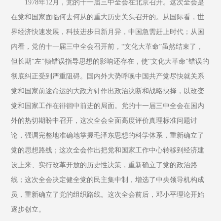
1978年12月，党的十一届三中全会在北京召开。这次全会是
在党和国家面临何去何从的重大历史关头召开的。从国际看，世
界经济快速发展，科技进步日新月异，中国急需赶上时代；从国
内看，党的十一届三中全会召开前，“文化大革命”虽然结束了，
但长期“左”倾错误指导思想的影响还存在，使“文化大革命”错误的
彻底纠正受到严重阻碍。国内外大势呼唤中国共产党尽快就关系
党和国家前途命运的大政方针作出政治决断和战略抉择，以改变
党和国家工作在徘徊中前进的局面。党的十一届三中全会在国内
外的热切期盼中召开，这次全会全面高度评价真理标准问题讨
论，强调完整地准确地掌握毛泽东思想的科学体系，重新确立了
党的思想路线；这次全会作出把党和国家工作中心转移到经济建
设上来、实行改革开放的历史性决策，重新确立了党的政治路
线；这次全会决定健全党的民主集中制，增选了中央领导机构成
员，重新确立了党的组织路线。这次全会前后，邓小平理论开始
逐步创立。