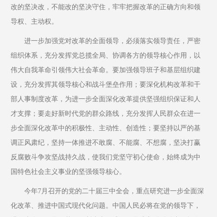
改的坚决改，不能改的坚决守住，牢牢把握改革的正确方向和领
导权、主动权。
进一步加强党对改革的全面领导，必须落实领导责任，严密
组织体系，充分发挥党总揽全局、协调各方的领导核心作用，以
伟大自我革命引领伟大社会革命。要加强领导班子和基层组织建
设，充分发挥其领导核心和战斗堡垒作用；要深化机构改革和干
部人事制度改革，为进一步全面深化改革提供坚强组织保证和人
才支撑；要走好新时代党的群众路线，充分发挥人民群众在进一
步全面深化改革中的积极性、主动性、创造性；要坚持以严的基
调正风肃纪，坚持一体推进不敢腐、不能腐、不想腐，坚决打赢
反腐败斗争攻坚战持久战，使我们党坚守初心使命，始终成为中
国特色社会主义事业的坚强领导核心。
今年7月召开的党的二十届三中全会，重点研究进一步全面深
化改革、推进中国式现代化问题。中国人民必将在党的领导下，