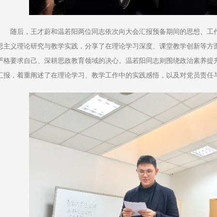
随后，王才蔚和温若阳两位同志依次向大会汇报预备期间的思想、工
思主义理论研究与教学实践，分享了在理论学习深度、课堂教学创新等方
严格要求自己、深耕思政教育领域的决心。温若阳同志则围绕政治素养提
汇报，着重阐述了在理论学习、教学工作中的实践感悟，以及对党员责任