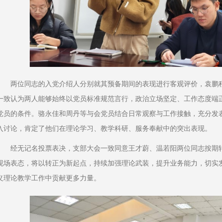
两位同志的入党介绍人分别就其预备期间的表现进行客观评价，袁鹏
一致认为两人能够始终以党员标准规范言行，政治立场坚定、工作态度端
党员的条件。骆永佳和周丹等与会党员结合日常观察与工作接触，充分发
入讨论，肯定了他们在理论学习、教学科研、服务奉献中的突出表现。
经无记名投票表决，支部大会一致同意王才蔚、温若阳两位同志按期
现场表态，将以转正为新起点，持续加强理论武装，提升业务能力，切实
义理论教学工作中贡献更多力量。